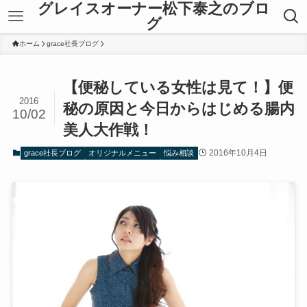
グレイスオーナー松下泰之のブロ
グ
ホーム
grace社長ブログ
【便秘している女性は見て！】便
2016
秘の原因と今日からはじめる腸内
10/02
美人大作戦！
2016年10月4日
grace社長ブログ
オリジナルメニュー
悩み相談