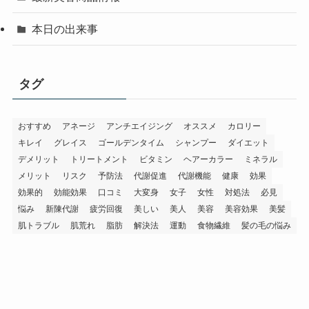
本日の出来事
タグ
おすすめ
アネージ
アンチエイジング
オススメ
カロリー
キレイ
グレイス
ゴールデンタイム
シャンプー
ダイエット
デメリット
トリートメント
ビタミン
ヘアーカラー
ミネラル
メリット
リスク
予防法
代謝促進
代謝機能
健康
効果
効果的
効能効果
口コミ
大変身
女子
女性
対処法
必見
悩み
新陳代謝
疲労回復
美しい
美人
美容
美容効果
美髪
肌トラブル
肌荒れ
脂肪
解決法
運動
食物繊維
髪の毛の悩み