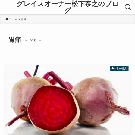
グレイスオーナー松下泰之のブロ
グ
ホーム
胃痛
胃痛
– tag –
悩み相談