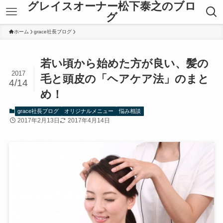
グレイスオーナー松下泰之のブロ
グ
ホーム
grace社長ブログ
若い頃から始めた方が良い、髪の
2017
毛と頭皮の「ヘアケア法」のまと
4/14
め！
grace社長ブログ
オリジナルメニュー
悩み相談
2017年2月13日
2017年4月14日