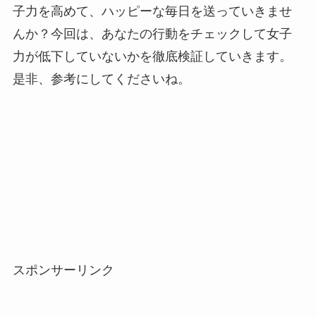
子力を高めて、ハッピーな毎日を送っていきませ
んか？今回は、あなたの行動をチェックして女子
力が低下していないかを徹底検証していきます。
是非、参考にしてくださいね。
スポンサーリンク