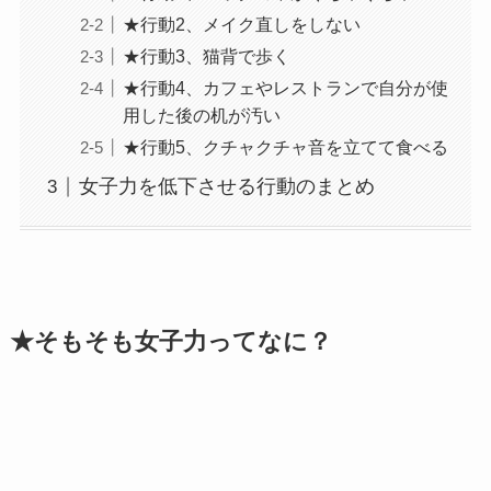
★行動2、メイク直しをしない
★行動3、猫背で歩く
★行動4、カフェやレストランで自分が使
用した後の机が汚い
★行動5、クチャクチャ音を立てて食べる
女子力を低下させる行動のまとめ
★そもそも女子力ってなに？