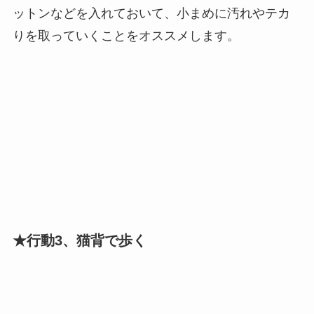
ットンなどを入れておいて、小まめに汚れやテカ
りを取っていくことをオススメします。
★行動3、猫背で歩く