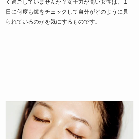
く過ごしていませんか？女子力が高い女性は、１
日に何度も鏡をチェックして自分がどのように見
られているのかを気にするものです。