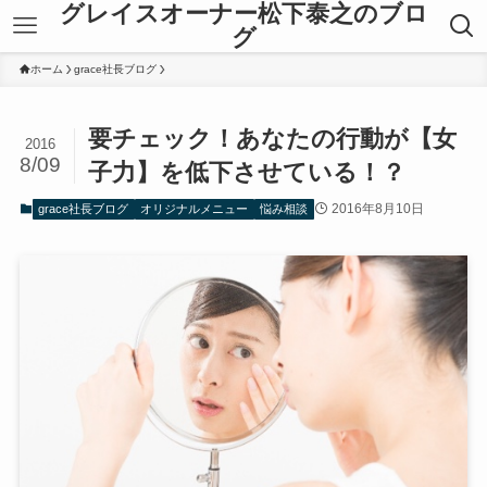
グレイスオーナー松下泰之のブロ
グ
ホーム
grace社長ブログ
要チェック！あなたの行動が【女
2016
8/09
子力】を低下させている！？
2016年8月10日
grace社長ブログ
オリジナルメニュー
悩み相談