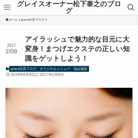
グレイスオーナー松下泰之のブロ
グ
ホーム
grace社長ブログ
アイラッシュで魅力的な目元に大
2017
変身！まつげエクステの正しい知
2/08
識をゲットしよう！
grace社長ブログ
オリジナルメニュー
悩み相談
2016年8月9日
2017年2月8日