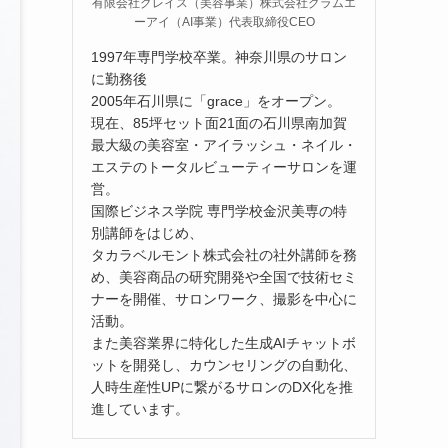
有限会社グレイス（美容事業）株式会社グラムエ
ーアイ（AI事業）代表取締役CEO
1997年専門学校卒業。神奈川県のサロン
に勤務後
2005年石川県に「grace」をオープン。
現在、85坪セット面21面の石川県南加賀
最大級の美容室・アイラッシュ・ネイル・
エステのトータルビューティーサロンを運
営。
国際ビジネス学院 専門学校金沢美専の特
別講師をはじめ、
タカラベルモント株式会社の社外講師を務
め、美容商品の研究開発や全国で技術セミ
ナーを開催、サロンワーク、撮影を中心に
活動。
また美容業界に特化した生成AIチャットボ
ットを開発し、カウンセリングの自動化、
人時生産性UPに繋がるサロンのDX化を推
進しています。