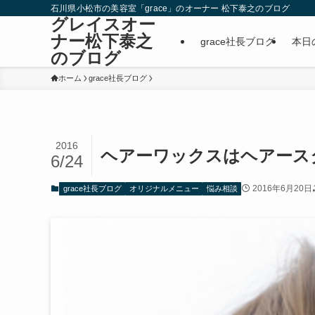
石川県小松市の美容室「grace」のオーナー 松下泰之のブログ
グレイスオー
ナー松下泰之
grace社長ブログ
本日
のブログ
ホーム
grace社長ブログ
2016
ヘアーワックスはヘアース
6/24
2016年6月20日
grace社長ブログ
オリジナルメニュー
悩み相談