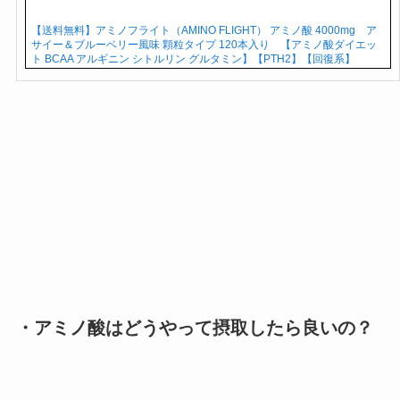
【送料無料】アミノフライト（AMINO FLIGHT） アミノ酸 4000mg ア
サイー＆ブルーベリー風味 顆粒タイプ 120本入り 【アミノ酸ダイエッ
ト BCAA アルギニン シトルリン グルタミン】【PTH2】【回復系】
・アミノ酸はどうやって摂取したら良いの？