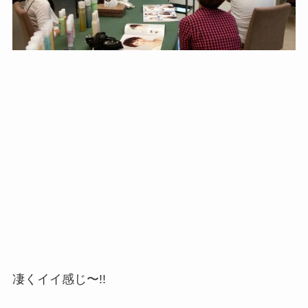
凄くイイ感じ〜!!