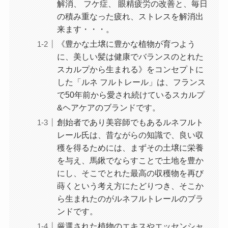
解消、 フケ症、 眼精疲労の改善と、毎日
の積み重なった疲れ、ストレスを解消出
来ます・・・。
《豊かな土壌に豊かな植物が育つよう
に、美しい髪は健康でバランスのとれた
スカルプから生まれる》をコンセプトに
した「ルネ フルトレール」は、フランス
で50年前から愛され続けているスカルプ
&ヘアケアのブランドです。
創始者であり美容師でもあるルネフルト
レール氏は、昔ながらの知識で、良い収
穫を得るためには、まずその土壌に栄養
を与え、馬鍬でならすことで土地を豊か
にし、そこでとれた最高の収穫物を再び
蒔くという考え方にたどりつき、そこか
ら生まれたのがルネフルトレールのブラ
ンドです。
厳選された植物のエキスやエッセンシャ