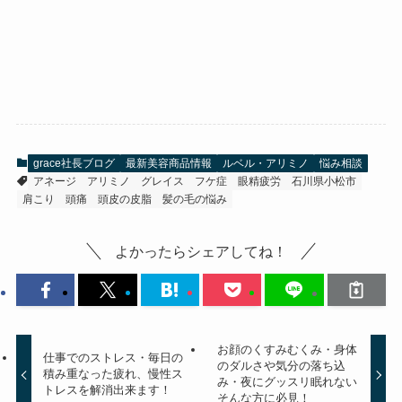
grace社長ブログ
最新美容商品情報
ルベル・アリミノ
悩み相談
アネージ
アリミノ
グレイス
フケ症
眼精疲労
石川県小松市
肩こり
頭痛
頭皮の皮脂
髪の毛の悩み
よかったらシェアしてね！
お顔のくすみむくみ・身体
仕事でのストレス・毎日の
のダルさや気分の落ち込
積み重なった疲れ、慢性ス
み・夜にグッスリ眠れない
トレスを解消出来ます！
そんな方に必見！