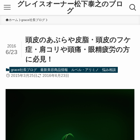
グレイスオーナー松下泰之のブロ
グ
ホーム
grace社長ブログ
頭皮のあぶらや皮脂・頭皮のフケ
2016
症・肩コリや頭痛・眼精疲労の方
6/23
に必見！
grace社長ブログ
最新美容商品情報
ルベル・アリミノ
悩み相談
2015年3月25日
2016年6月23日