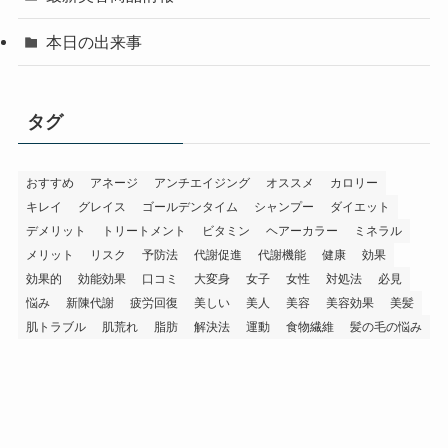
本日の出来事
タグ
おすすめ
アネージ
アンチエイジング
オススメ
カロリー
キレイ
グレイス
ゴールデンタイム
シャンプー
ダイエット
デメリット
トリートメント
ビタミン
ヘアーカラー
ミネラル
メリット
リスク
予防法
代謝促進
代謝機能
健康
効果
効果的
効能効果
口コミ
大変身
女子
女性
対処法
必見
悩み
新陳代謝
疲労回復
美しい
美人
美容
美容効果
美髪
肌トラブル
肌荒れ
脂肪
解決法
運動
食物繊維
髪の毛の悩み