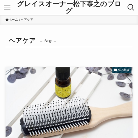
グレイスオーナー松下泰之のブロ
グ
ホーム
ヘアケア
ヘアケア
– tag –
悩み相談