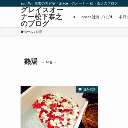
石川県小松市の美容室「grace」のオーナー 松下泰之のブログ
グレイスオー
ナー松下泰之
grace社長ブログ
本日
のブログ
ホーム
熱湯
熱湯
– tag –
悩み相談