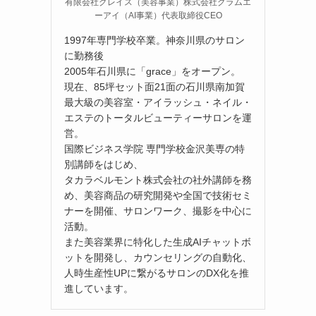
有限会社グレイス（美容事業）株式会社グラムエ
ーアイ（AI事業）代表取締役CEO
1997年専門学校卒業。神奈川県のサロン
に勤務後
2005年石川県に「grace」をオープン。
現在、85坪セット面21面の石川県南加賀
最大級の美容室・アイラッシュ・ネイル・
エステのトータルビューティーサロンを運
営。
国際ビジネス学院 専門学校金沢美専の特
別講師をはじめ、
タカラベルモント株式会社の社外講師を務
め、美容商品の研究開発や全国で技術セミ
ナーを開催、サロンワーク、撮影を中心に
活動。
また美容業界に特化した生成AIチャットボ
ットを開発し、カウンセリングの自動化、
人時生産性UPに繋がるサロンのDX化を推
進しています。