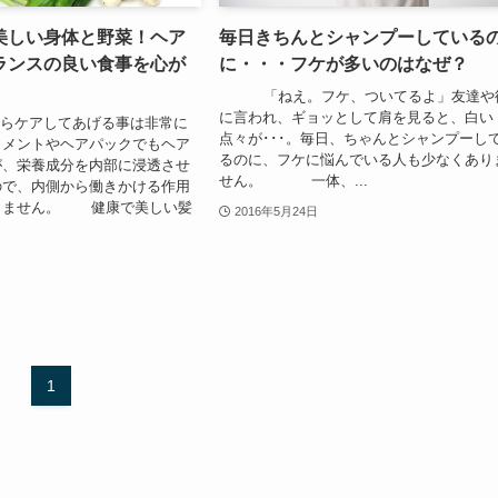
美しい身体と野菜！ヘア
毎日きちんとシャンプーしている
ランスの良い食事を心が
に・・・フケが多いのはなぜ？
「ねえ。フケ、ついてるよ」友達や
に言われ、ギョッとして肩を見ると、白い
ケアしてあげる事は非常に
点々が･･･。毎日、ちゃんとシャンプーし
トメントやヘアパックでもヘア
るのに、フケに悩んでいる人も少なくあり
が、栄養成分を内部に浸透させ
せん。 一体、...
ので、内側から働きかける作用
りません。 健康で美しい髪
2016年5月24日
1