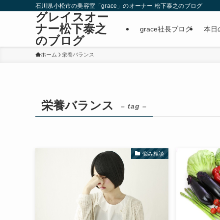
石川県小松市の美容室「grace」のオーナー 松下泰之のブログ
グレイスオー
ナー松下泰之
grace社長ブログ
本日
のブログ
ホーム
栄養バランス
栄養バランス
– tag –
悩み相談