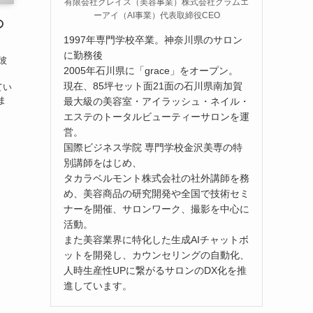
有限会社グレイス（美容事業）株式会社グラムエ
ーアイ（AI事業）代表取締役CEO
の
1997年専門学校卒業。神奈川県のサロン
に勤務後
彼
2005年石川県に「grace」をオープン。
現在、85坪セット面21面の石川県南加賀
てい
ま
最大級の美容室・アイラッシュ・ネイル・
エステのトータルビューティーサロンを運
営。
国際ビジネス学院 専門学校金沢美専の特
別講師をはじめ、
タカラベルモント株式会社の社外講師を務
め、美容商品の研究開発や全国で技術セミ
ナーを開催、サロンワーク、撮影を中心に
活動。
また美容業界に特化した生成AIチャットボ
ットを開発し、カウンセリングの自動化、
人時生産性UPに繋がるサロンのDX化を推
進しています。