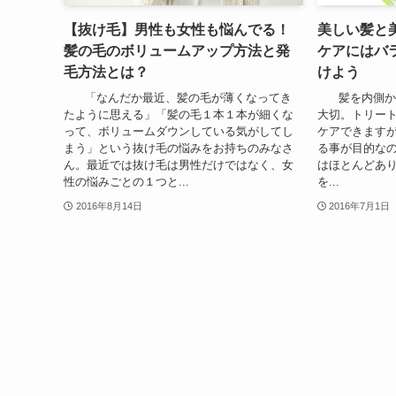
【抜け毛】男性も女性も悩んでる！
美しい髪と
髪の毛のボリュームアップ方法と発
ケアにはバ
毛方法とは？
けよう
「なんだか最近、髪の毛が薄くなってき
髪を内側から
たように思える」「髪の毛１本１本が細くな
大切。トリー
って、ボリュームダウンしている気がしてし
ケアできます
まう」という抜け毛の悩みをお持ちのみなさ
る事が目的な
ん。最近では抜け毛は男性だけではなく、女
はほとんどあ
性の悩みごとの１つと...
を...
2016年8月14日
2016年7月1日